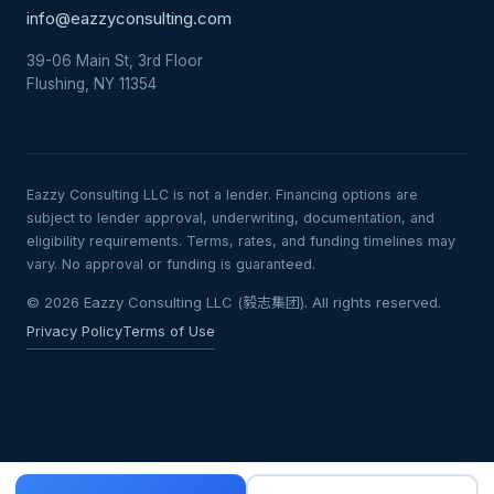
info@eazzyconsulting.com
39-06 Main St, 3rd Floor
Flushing, NY 11354
Eazzy Consulting LLC is not a lender. Financing options are
subject to lender approval, underwriting, documentation, and
eligibility requirements. Terms, rates, and funding timelines may
vary. No approval or funding is guaranteed.
© 2026 Eazzy Consulting LLC (毅志集团). All rights reserved.
Privacy Policy
Terms of Use